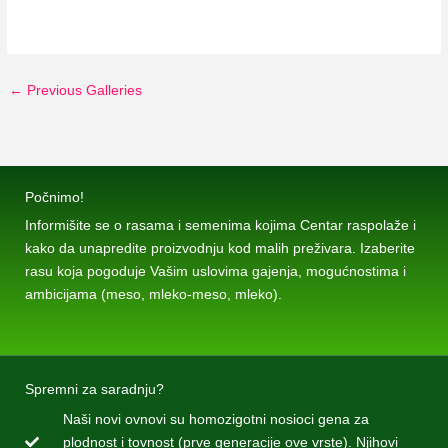
←
Previous Galleries
Počnimo!
Informišite se o rasama i semenima kojima Centar raspolaže i
kako da unapredite proizvodnju kod malih preživara. Izaberite
rasu koja pogoduje Vašim uslovima gajenja, mogućnostima i
ambicijama (meso, mleko-meso, mleko).
Spremni za saradnju?
Naši novi ovnovi su homozigotni nosioci gena za
plodnost i tovnost (prve generacije ove vrste). Njihovi