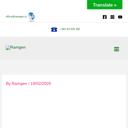
Skip
Translate »
to
content
office@ramgen.rs
+381 63 629 382
By
Ramgen
/
19/02/2026