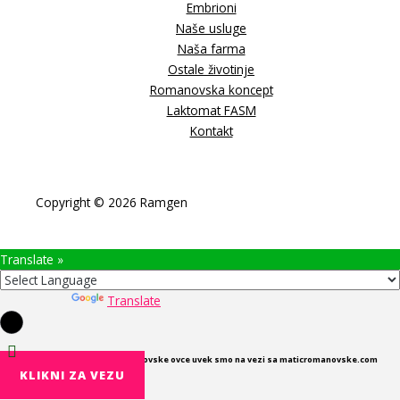
Embrioni
Naše usluge
Naša farma
Ostale životinje
Romanovska koncept
Laktomat FASM
Kontakt
Copyright © 2026 Ramgen
Translate »
Powered by
Translate
U cilju boljeg upoznavanja Romanovske ovce uvek smo na vezi sa maticromanovske.com
KLIKNI ZA VEZU