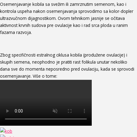
Osemenjavanje kobila sa svežim ili zamrznutim semenom, kao i
kontrola uspeha nakon osemenjavanja sprovodimo sa kolor-dopler
ultrazvučnom dijagnostikom. Ovom tehnikom jasnije se očitava
aktivnost krvnih sudova pre ovulacije kao i rad srca ploda u ranim
fazama razvoja.
Zbog specifičnosti estralnog ciklusa kobila (produžene ovulacije) i
skupih semena, neophodno je pratiti rast folikula unutar nekoliko
dana sve do momenta neposredno pred ovulaciju, kada se sprovodi
osemenjavanje. Više o tome: