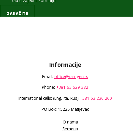
rad u zajedničkom cilju
ZAKAŽITE
Informacije
Email:
office@ramgen.rs
Phone:
+381 63 629 382
International calls: (Eng, Ita, Rus)
+381 63 236 260
PO Box: 15225 Matijevac
O nama
Semena