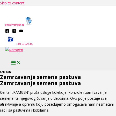
Skip to content
office@ramgen.rs
+381 63 629 382
RAM GEN
Zamrzavanje semena pastuva
Zamrzavanje semena pastuva
Centar „RAMGEN“ pruža usluge kolekcije, kontrole i zamrzavanje
semena, te njegovog čuvanja u depoima. Ovo polje postaje sve
atraktivnije a opremu koju posedujemo omogućava nam nesmetani
rad i sa pastuvima i kobilama.