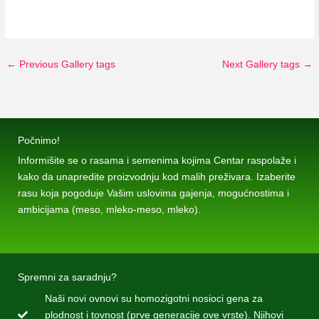
←
Previous Gallery tags
Next Gallery tags
→
Počnimo!
Informišite se o rasama i semenima kojima Centar raspolaže i
kako da unapredite proizvodnju kod malih preživara. Izaberite
rasu koja pogoduje Vašim uslovima gajenja, mogućnostima i
ambicijama (meso, mleko-meso, mleko).
Spremni za saradnju?
Naši novi ovnovi su homozigotni nosioci gena za
plodnost i tovnost (prve generacije ove vrste). Njihovi