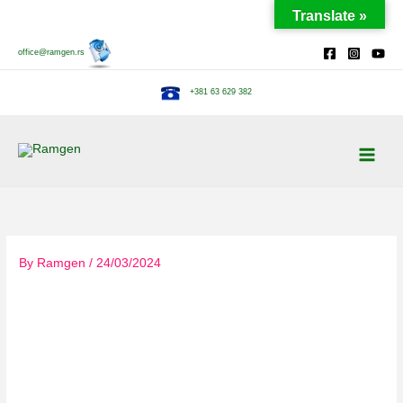
Skip
Translate »
to
content
office@ramgen.rs
+381 63 629 382
By
Ramgen
/
24/03/2024