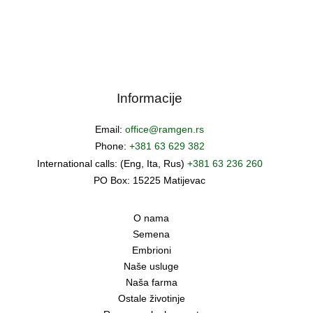
Informacije
Email:
office@ramgen.rs
Phone:
+381 63 629 382
International calls: (Eng, Ita, Rus)
+381 63 236 260
PO Box: 15225 Matijevac
O nama
Semena
Embrioni
Naše usluge
Naša farma
Ostale životinje