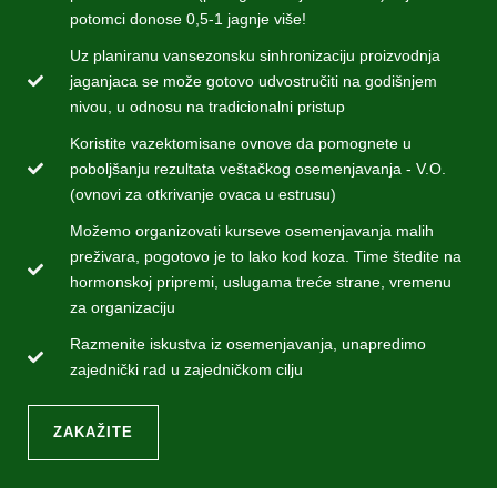
potomci donose 0,5-1 jagnje više!
Uz planiranu vansezonsku sinhronizaciju proizvodnja
jaganjaca se može gotovo udvostručiti na godišnjem
nivou, u odnosu na tradicionalni pristup
Koristite vazektomisane ovnove da pomognete u
poboljšanju rezultata veštačkog osemenjavanja - V.O.
(ovnovi za otkrivanje ovaca u estrusu)
Možemo organizovati kurseve osemenjavanja malih
preživara, pogotovo je to lako kod koza. Time štedite na
hormonskoj pripremi, uslugama treće strane, vremenu
za organizaciju
Razmenite iskustva iz osemenjavanja, unapredimo
zajednički rad u zajedničkom cilju
ZAKAŽITE