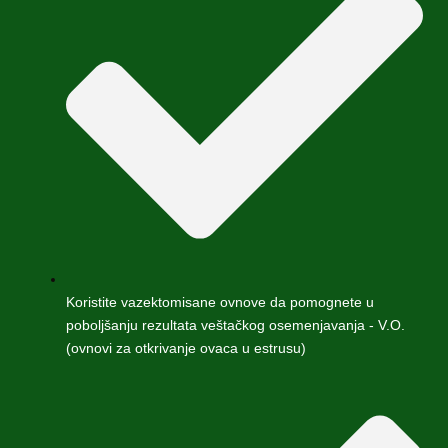
Koristite vazektomisane ovnove da pomognete u
poboljšanju rezultata veštačkog osemenjavanja - V.O.
(ovnovi za otkrivanje ovaca u estrusu)