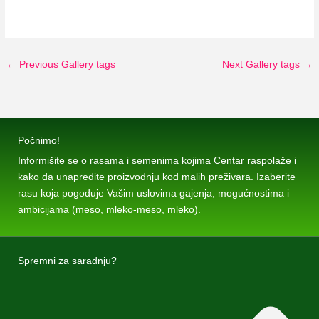
←
Previous Gallery tags
Next Gallery tags
→
Počnimo!
Informišite se o rasama i semenima kojima Centar raspolaže i
kako da unapredite proizvodnju kod malih preživara. Izaberite
rasu koja pogoduje Vašim uslovima gajenja, mogućnostima i
ambicijama (meso, mleko-meso, mleko).
Spremni za saradnju?