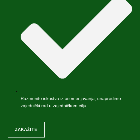
Razmenite iskustva iz osemenjavanja, unapredimo
zajednički rad u zajedničkom cilju
ZAKAŽITE