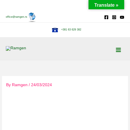
Skip
Translate »
to
content
office@ramgen.rs
+381 63 629 382
By
Ramgen
/
24/03/2024