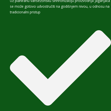
Uz planiranu vansezonsku sinhronizaciju proizvodnja jaganjaca
se može gotovo udvostručiti na godišnjem nivou, u odnosu na
tradicionalni pristup