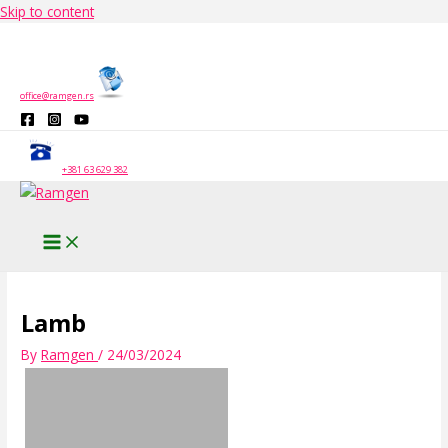
Skip to content
office@ramgen.rs
+381 63 629 382
Lamb
By
Ramgen
/
24/03/2024