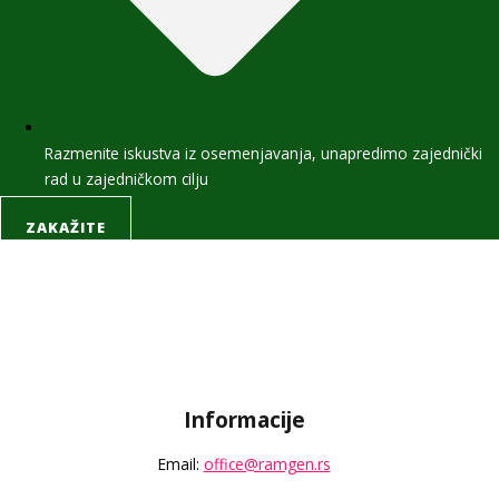
Razmenite iskustva iz osemenjavanja, unapredimo zajednički
rad u zajedničkom cilju
ZAKAŽITE
Informacije
Email:
office@ramgen.rs