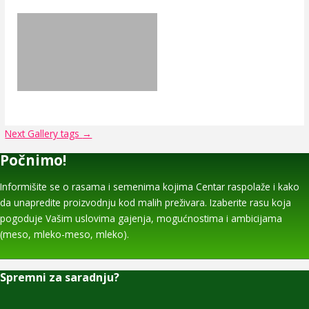
Next Gallery tags
→
Počnimo!
Informišite se o rasama i semenima kojima Centar raspolaže i kako
da unapredite proizvodnju kod malih preživara. Izaberite rasu koja
pogoduje Vašim uslovima gajenja, mogućnostima i ambicijama
(meso, mleko-meso, mleko).
Spremni za saradnju?