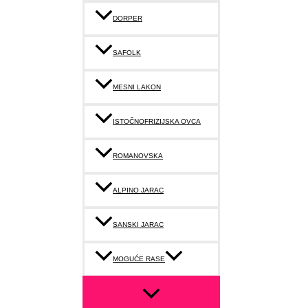
DORPER
SAFOLK
MESNI LAKON
ISTOČNOFRIZIJSKA OVCA
ROMANOVSKA
ALPINO JARAC
SANSKI JARAC
MOGUĆE RASE