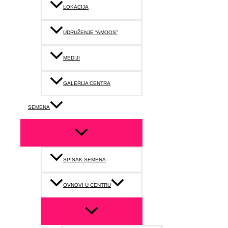
LOKACIJA
UDRUŽENJE “AMOOS”
MEDIJI
GALERIJA CENTRA
SEMENA
SPISAK SEMENA
OVNOVI U CENTRU