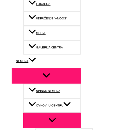
LOKACIJA
UDRUŽENJE “AMOOS”
MEDIJI
GALERIJA CENTRA
SEMENA
SPISAK SEMENA
OVNOVI U CENTRU