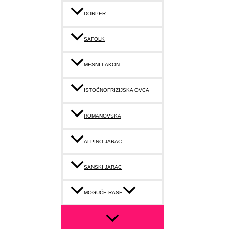
DORPER
SAFOLK
MESNI LAKON
ISTOČNOFRIZIJSKA OVCA
ROMANOVSKA
ALPINO JARAC
SANSKI JARAC
MOGUĆE RASE