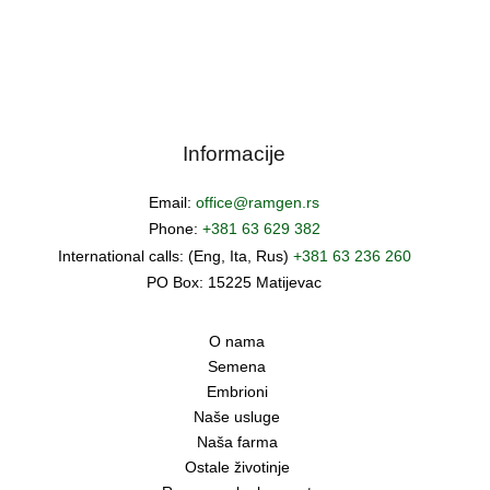
Informacije
Email:
office@ramgen.rs
Phone:
+381 63 629 382
International calls: (Eng, Ita, Rus)
+381 63 236 260
PO Box: 15225 Matijevac
O nama
Semena
Embrioni
Naše usluge
Naša farma
Ostale životinje