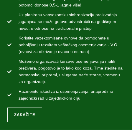
potomci donose 0,5-1 jagnje više!
Uz planiranu vansezonsku sinhronizaciju proizvodnja
jaganjaca se može gotovo udvostručiti na godišnjem
nivou, u odnosu na tradicionalni pristup
Koristite vazektomisane ovnove da pomognete u
poboljšanju rezultata veštačkog osemenjavanja - V.O.
(ovnovi za otkrivanje ovaca u estrusu)
Možemo organizovati kurseve osemenjavanja malih
preživara, pogotovo je to lako kod koza. Time štedite na
hormonskoj pripremi, uslugama treće strane, vremenu
za organizaciju
Razmenite iskustva iz osemenjavanja, unapredimo
zajednički rad u zajedničkom cilju
ZAKAŽITE