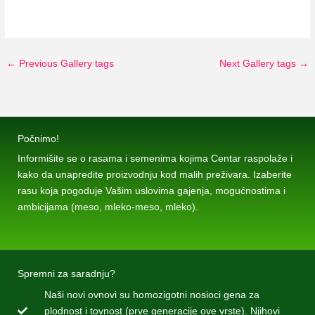
←
Previous Gallery tags
Next Gallery tags
→
Počnimo!
Informišite se o rasama i semenima kojima Centar raspolaže i
kako da unapredite proizvodnju kod malih preživara. Izaberite
rasu koja pogoduje Vašim uslovima gajenja, mogućnostima i
ambicijama (meso, mleko-meso, mleko).
Spremni za saradnju?
Naši novi ovnovi su homozigotni nosioci gena za
plodnost i tovnost (prve generacije ove vrste). Njihovi