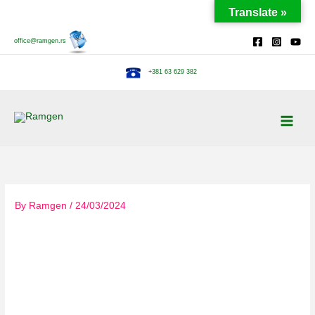
Skip
Translate »
to
content
office@ramgen.rs
+381 63 629 382
By
Ramgen
/
24/03/2024