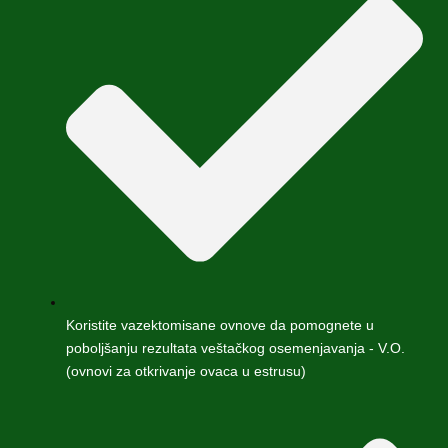
Koristite vazektomisane ovnove da pomognete u
poboljšanju rezultata veštačkog osemenjavanja - V.O.
(ovnovi za otkrivanje ovaca u estrusu)