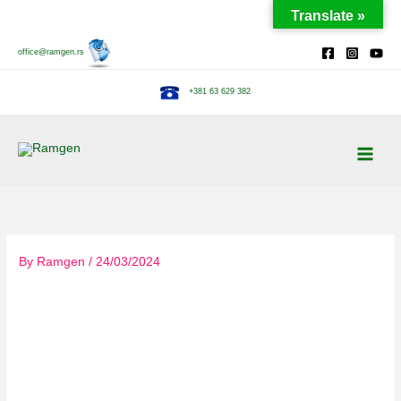
Skip
Translate »
to
content
office@ramgen.rs
+381 63 629 382
By
Ramgen
/
24/03/2024