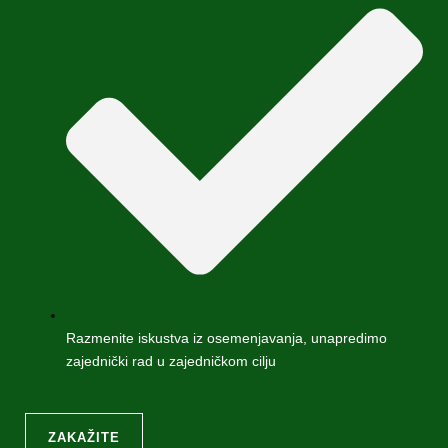
Razmenite iskustva iz osemenjavanja, unapredimo
zajednički rad u zajedničkom cilju
ZAKAŽITE