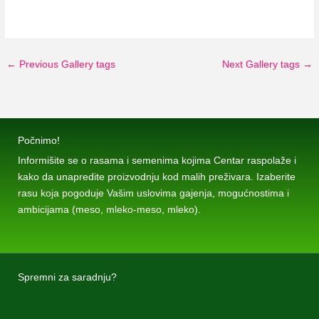
←
Previous Gallery tags
Next Gallery tags
→
Počnimo!
Informišite se o rasama i semenima kojima Centar raspolaže i
kako da unapredite proizvodnju kod malih preživara. Izaberite
rasu koja pogoduje Vašim uslovima gajenja, mogućnostima i
ambicijama (meso, mleko-meso, mleko).
Spremni za saradnju?