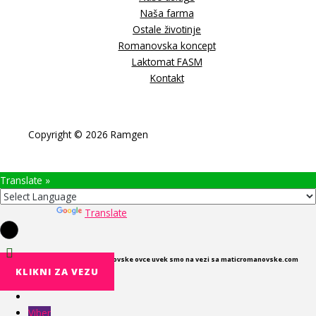
Naša farma
Ostale životinje
Romanovska koncept
Laktomat FASM
Kontakt
Copyright © 2026 Ramgen
Translate »
Powered by
Translate
U cilju boljeg upoznavanja Romanovske ovce uvek smo na vezi sa maticromanovske.com
KLIKNI ZA VEZU
Viber