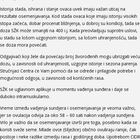
Istorija stada, ishrana i stanje ovaca uvek imaju važan uticaj na
rezultate osemenjavanja. Kod stada ovaca koje imaju istoriju visokih
stopa začeća, dobar procenat bližnjenja, u dobroj su kondiciji, tada se
doza SŽK može smanjiti na 400 i.j. Kada preovladjuju suprotni uslovi,
u stadu sa lošom uzgojnom istorijom, sa lošom uhranjenošću, tada
se doza mora povećati.
Odgajivači koji žele da povećaju broj živorođenih mogu ubrizgati veću
dozu, u zavisnosti od uhranjenosti, uzgojne istorije i sezona parenja.
Stručnjaci Centra će Vam pomoći da se odrede i prilagode potrebe i
mogućnosti odgoja, u zavisnosti od korišćenih rasa.
SŽK se uglavnom aplikuje u momentu vađenja sunđera i daje se
duboko intramuskularno.
Vreme između vadjenja sundjera i osemenjavanja je veoma važno,
jer se ovulacija odvija za oko 58 – 60 sati nakon vadjenja sundjera.
Vrlo je važno da se osemenjavanje izvrši pre toga, posebno kada se
koristi sveže seme. Mlade ovce (šilježice) obično ovuliraju ranije, čak
postoje i neke razlike izmedju rasa i godišnjeg doba. Upotrebom CIDR