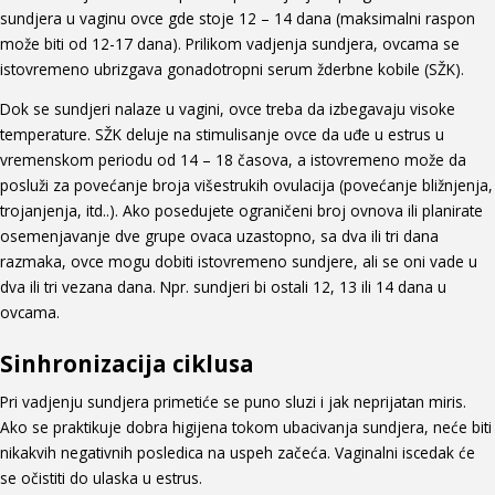
sundjera u vaginu ovce gde stoje 12 – 14 dana (maksimalni raspon
može biti od 12-17 dana). Prilikom vadjenja sundjera, ovcama se
istovremeno ubrizgava gonadotropni serum žderbne kobile (SŽK).
Dok se sundjeri nalaze u vagini, ovce treba da izbegavaju visoke
temperature. SŽK deluje na stimulisanje ovce da uđe u estrus u
vremenskom periodu od 14 – 18 časova, a istovremeno može da
posluži za povećanje broja višestrukih ovulacija (povećanje bližnjenja,
trojanjenja, itd..). Ako posedujete ograničeni broj ovnova ili planirate
osemenjavanje dve grupe ovaca uzastopno, sa dva ili tri dana
razmaka, ovce mogu dobiti istovremeno sundjere, ali se oni vade u
dva ili tri vezana dana. Npr. sundjeri bi ostali 12, 13 ili 14 dana u
ovcama.
Sinhronizacija ciklusa
Pri vadjenju sundjera primetiće se puno sluzi i jak neprijatan miris.
Ako se praktikuje dobra higijena tokom ubacivanja sundjera, neće biti
nikakvih negativnih posledica na uspeh začeća. Vaginalni iscedak će
se očistiti do ulaska u estrus.