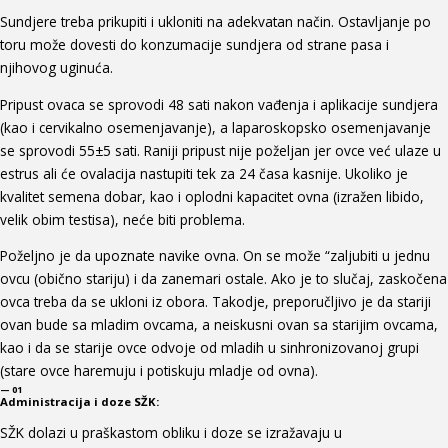
Sundjere treba prikupiti i ukloniti na adekvatan način. Ostavljanje po
toru može dovesti do konzumacije sundjera od strane pasa i
njihovog uginuća.
Pripust ovaca se sprovodi 48 sati nakon vađenja i aplikacije sundjera
(kao i cervikalno osemenjavanje), a laparoskopsko osemenjavanje
se sprovodi 55±5 sati. Raniji pripust nije poželjan jer ovce već ulaze u
estrus ali će ovalacija nastupiti tek za 24 časa kasnije. Ukoliko je
kvalitet semena dobar, kao i oplodni kapacitet ovna (izražen libido,
velik obim testisa), neće biti problema.
Poželjno je da upoznate navike ovna. On se može “zaljubiti u jednu
ovcu (obično stariju) i da zanemari ostale. Ako je to slučaj, zaskočena
ovca treba da se ukloni iz obora. Takodje, preporučljivo je da stariji
ovan bude sa mladim ovcama, a neiskusni ovan sa starijim ovcama,
kao i da se starije ovce odvoje od mladih u sinhronizovanoj grupi
(stare ovce haremuju i potiskuju mladje od ovna).
— 01
Administracija i doze SŽK:
SŽK dolazi u praškastom obliku i doze se izražavaju u