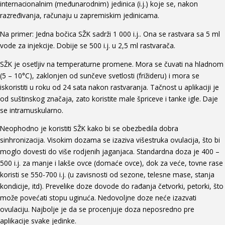
internacionalnim (međunarodnim) jedinica (i.j.) koje se, nakon
razređivanja, računaju u zapremiskim jedinicama.
Na primer: Jedna bočica SŽK sadrži 1 000 i.j.. Ona se rastvara sa 5 ml
vode za injekcije. Dobije se 500 i.j. u 2,5 ml rastvarača.
SŽK je osetljiv na temperaturne promene. Mora se čuvati na hladnom
(5 – 10°C), zaklonjen od sunčeve svetlosti (frižideru) i mora se
iskoristiti u roku od 24 sata nakon rastvaranja. Tačnost u aplikaciji je
od suštinskog značaja, zato koristite male špriceve i tanke igle. Daje
se intramuskularno.
Neophodno je koristiti SŽK kako bi se obezbedila dobra
sinhronizacija. Visokim dozama se izaziva višestruka ovulacija, što bi
moglo dovesti do više rodjenih jaganjaca. Standardna doza je 400 –
500 i.j. za manje i lakše ovce (domaće ovce), dok za veće, tovne rase
koristi se 550-700 i.j. (u zavisnosti od sezone, telesne mase, stanja
kondicije, itd). Prevelike doze dovode do rađanja četvorki, petorki, što
može povećati stopu uginuća. Nedovoljne doze neće izazvati
ovulaciju. Najbolje je da se procenjuje doza neposredno pre
aplikacije svake jedinke.