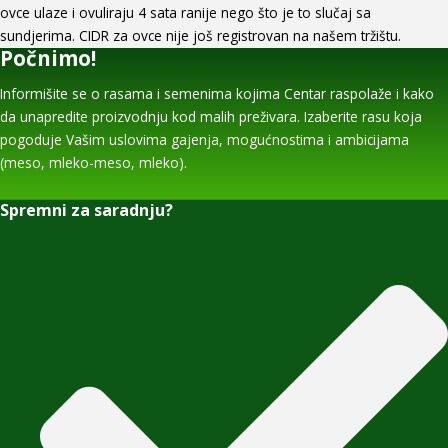
ovce ulaze i ovuliraju 4 sata ranije nego što je to slučaj sa
sundjerima. CIDR za ovce nije još registrovan na našem tržištu.
Počnimo!
Informišite se o rasama i semenima kojima Centar raspolaže i kako
da unapredite proizvodnju kod malih preživara. Izaberite rasu koja
pogoduje Vašim uslovima gajenja, mogućnostima i ambicijama
(meso, mleko-meso, mleko).
Spremni za saradnju?