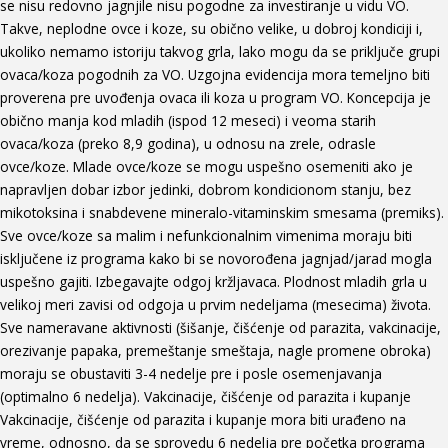
se nisu redovno jagnjile nisu pogodne za investiranje u vidu VO.
Takve, neplodne ovce i koze, su obično velike, u dobroj kondiciji i,
ukoliko nemamo istoriju takvog grla, lako mogu da se priključe grupi
ovaca/koza pogodnih za VO. Uzgojna evidencija mora temeljno biti
proverena pre uvođenja ovaca ili koza u program VO. Koncepcija je
obično manja kod mladih (ispod 12 meseci) i veoma starih
ovaca/koza (preko 8,9 godina), u odnosu na zrele, odrasle
ovce/koze. Mlade ovce/koze se mogu uspešno osemeniti ako je
napravljen dobar izbor jedinki, dobrom kondicionom stanju, bez
mikotoksina i snabdevene mineralo-vitaminskim smesama (premiks).
Sve ovce/koze sa malim i nefunkcionalnim vimenima moraju biti
isključene iz programa kako bi se novorođena jagnjad/jarad mogla
uspešno gajiti. Izbegavajte odgoj kržljavaca. Plodnost mladih grla u
velikoj meri zavisi od odgoja u prvim nedeljama (mesecima) života.
Sve nameravane aktivnosti (šišanje, čišćenje od parazita, vakcinacije,
orezivanje papaka, premeštanje smeštaja, nagle promene obroka)
moraju se obustaviti 3-4 nedelje pre i posle osemenjavanja
(optimalno 6 nedelja). Vakcinacije, čišćenje od parazita i kupanje
Vakcinacije, čišćenje od parazita i kupanje mora biti urađeno na
vreme, odnosno, da se sprovedu 6 nedelja pre početka programa