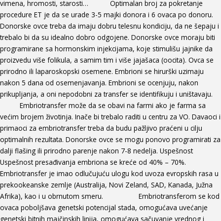
vimena, hromosti, starosti… Optimalan broj za pokretanje
procedure ET je da se urade 3-5 majki donora i 6 ovaca po donoru.
Donorske ovce treba da imaju dobru telesnu kondiciju, da ne šepaju i
trebalo bi da su idealno dobro odgojene. Donorske ovce moraju biti
programirane sa hormonskim injekcijama, koje stimulišu jajnike da
proizvedu više folikula, a samim tim i više jajašaca (oocita). Ovca se
prirodno ili laparoskopski osemene. Embrioni se hirurški uzimaju
nakon 5 dana od osemenjavanja. Embrioni se ocenjuju, nakon
prikupljanja, a oni nepodobni za transfer se identifikuju i uništavaju.
Embriotransfer može da se obavi na farmi ako je farma sa
većim brojem životinja. Inače bi trebalo raditi u centru za VO. Davaoci i
primaoci za embriotransfer treba da budu pažljivo praćeni u cilju
optimalnih rezultata. Donorske ovce se mogu ponovo programirati za
dalji flašing ili prirodno parenje nakon 7-8 nedelja. Uspešnost
Uspešnost presađivanja embriona se kreće od 40% – 70%.
Embriotransfer je imao odlučujuću ulogu kod uvoza evropskih rasa u
prekookeanske zemlje (Australija, Novi Zeland, SAD, Kanada, Južna
Afrika), kao i u obrnutom smeru. Embriotransferom se kod
ovaca poboljšava genetski potencijal stada, omogućava uvećanje
genetski bitnih majčinskih linija, omogućava sačuvanje vrednog i