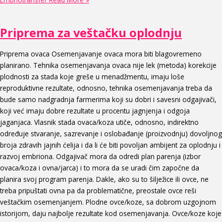
Priprema za veštačku oplodnju
Priprema ovaca Osemenjavanje ovaca mora biti blagovremeno
planirano. Tehnika osemenjavanja ovaca nije lek (metoda) korekcije
plodnosti za stada koje greše u menadžmentu, imaju loše
reproduktivne rezultate, odnosno, tehnika osemenjavanja treba da
bude samo nadgradnja farmerima koji su dobri i savesni odgajivači,
koji već imaju dobre rezultate u procentu jagnjenja i odgoja
jaganjaca. Vlasnik stada ovaca/koza utiče, odnosno, indirektno
određuje stvaranje, sazrevanje i oslobađanje (proizvodnju) dovoljnog
broja zdravih jajnih ćelija i da li će biti povoljan ambijent za oplodnju i
razvoj embriona. Odgajivač mora da odredi plan parenja (izbor
ovaca/koza i ovna/jarca) i to mora da se uradi čim započne da
planira svoj program parenja. Dakle, ako su to šilježice ili ovce, ne
treba pripuštati ovna pa da problematične, preostale ovce reši
veštačkim osemenjanjem. Plodne ovce/koze, sa dobrom uzgojnom
istorijom, daju najbolje rezultate kod osemenjavanja. Ovce/koze koje