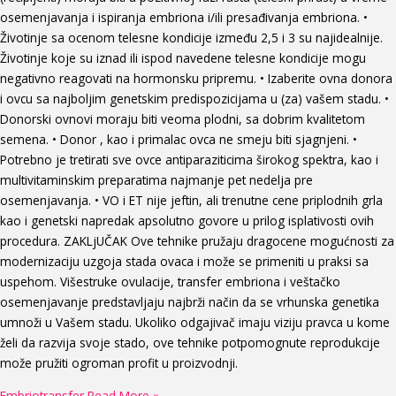
osemenjavanja i ispiranja embriona i/ili presađivanja embriona. •
Životinje sa ocenom telesne kondicije između 2,5 i 3 su najidealnije.
Životinje koje su iznad ili ispod navedene telesne kondicije mogu
negativno reagovati na hormonsku pripremu. • Izaberite ovna donora
i ovcu sa najboljim genetskim predispozicijama u (za) vašem stadu. •
Donorski ovnovi moraju biti veoma plodni, sa dobrim kvalitetom
semena. • Donor , kao i primalac ovca ne smeju biti sjagnjeni. •
Potrebno je tretirati sve ovce antiparaziticima širokog spektra, kao i
multivitaminskim preparatima najmanje pet nedelja pre
osemenjavanja. • VO i ET nije jeftin, ali trenutne cene priplodnih grla
kao i genetski napredak apsolutno govore u prilog isplativosti ovih
procedura. ZAKLjUČAK Ove tehnike pružaju dragocene mogućnosti za
modernizaciju uzgoja stada ovaca i može se primeniti u praksi sa
uspehom. Višestruke ovulacije, transfer embriona i veštačko
osemenjavanje predstavljaju najbrži način da se vrhunska genetika
umnoži u Vašem stadu. Ukoliko odgajivač imaju viziju pravca u kome
želi da razvija svoje stado, ove tehnike potpomognute reprodukcije
može pružiti ogroman profit u proizvodnji.
Embriotransfer
Read More »