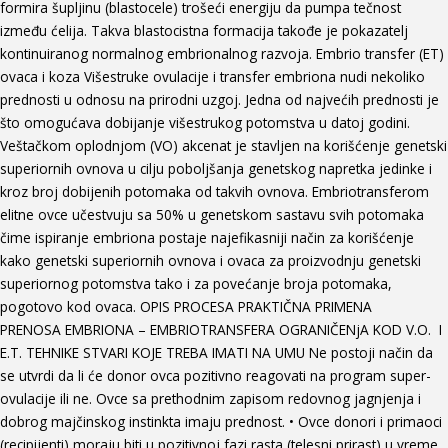
formira šupljinu (blastocele) trošeći energiju da pumpa tečnost
između ćelija. Takva blastocistna formacija takođe je pokazatelj
kontinuiranog normalnog embrionalnog razvoja. Embrio transfer (ET)
ovaca i koza Višestruke ovulacije i transfer embriona nudi nekoliko
prednosti u odnosu na prirodni uzgoj. Jedna od najvećih prednosti je
što omogućava dobijanje višestrukog potomstva u datoj godini.
Veštačkom oplodnjom (VO) akcenat je stavljen na korišćenje genetski
superiornih ovnova u cilju poboljšanja genetskog napretka jedinke i
kroz broj dobijenih potomaka od takvih ovnova. Embriotransferom
elitne ovce učestvuju sa 50% u genetskom sastavu svih potomaka
čime ispiranje embriona postaje najefikasniji način za korišćenje
kako genetski superiornih ovnova i ovaca za proizvodnju genetski
superiornog potomstva tako i za povećanje broja potomaka,
pogotovo kod ovaca. OPIS PROCESA PRAKTIČNA PRIMENA
PRENOSA EMBRIONA – EMBRIOTRANSFERA OGRANIČENjA KOD V.O. I
E.T. TEHNIKE STVARI KOJE TREBA IMATI NA UMU Ne postoji način da
se utvrdi da li će donor ovca pozitivno reagovati na program super-
ovulacije ili ne. Ovce sa prethodnim zapisom redovnog jagnjenja i
dobrog majčinskog instinkta imaju prednost. • Ovce donori i primaoci
(recipijenti) moraju biti u pozitivnoj fazi rasta (telesni prirast) u vreme