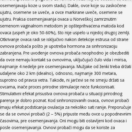
osemenjavaju koze u svom stadu). Dakle, ovce koje su zaskočene
ujutru, osemene se uveče, a ovce markirane uveče, osemene se
ujutru. Praksa osemenjavanja ovaca u Norveškoj zamrznutim
semenom vaginalnom metodom je opšteprihvaćena matoda kod
ovaca (uspeh je oko 50-60%), što nije uspelo u nijedoj drugoj zemlji.
Otkrivanje ovaca radi se isključivo nakon detekcije estrusa od strane
ovnova probača pošto je upotreba hormona za sinhronizaciju
zabranjena. Pre uvođenje ovnova probača neophodno je obezbediti
da ovce nemaju kontakt sa ovnovima, uključujući čulo vida i mirisa,
najmanje 4 nedelje pre osemenjavanja. Mužjake od ženki treba držati
udaljene oko 2 km (idealno), odnosno, najmanje 300 metara,
suprotno od pravca vetra. Takođe, ni jarčevi se ne smeju držati sa
ovcama, inače proces prirodne stimulacije neće funkcionisati.
Stimulativni efekat prisustva ovnova probača u situaciji prirodnog
parenja je dobro poznat. Kod sinhronizovanih ovaca, ovnovi probači
imaju efekat podsticanja ovulacija za nekoliko sati ranije. Preporučuje
se da se ovnovi probači (2 – 5%) pripuste među ovce u popodnevnim
časovima, pre osemenjavanja. Oni mogu biti ostavljeni kod ovaca i
posle osemenjavanja. Ovnovi probači mogu da se koriste za