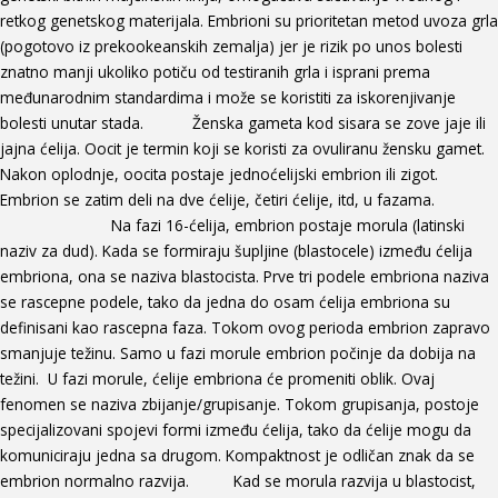
retkog genetskog materijala. Embrioni su prioritetan metod uvoza grla
(pogotovo iz prekookeanskih zemalja) jer je rizik po unos bolesti
znatno manji ukoliko potiču od testiranih grla i isprani prema
međunarodnim standardima i može se koristiti za iskorenjivanje
bolesti unutar stada. Ženska gameta kod sisara se zove jaje ili
jajna ćelija. Oocit je termin koji se koristi za ovuliranu žensku gamet.
Nakon oplodnje, oocita postaje jednoćelijski embrion ili zigot.
Embrion se zatim deli na dve ćelije, četiri ćelije, itd, u fazama.
Na fazi 16-ćelija, embrion postaje morula (latinski
naziv za dud). Kada se formiraju šupljine (blastocele) između ćelija
embriona, ona se naziva blastocista. Prve tri podele embriona naziva
se rascepne podele, tako da jedna do osam ćelija embriona su
definisani kao rascepna faza. Tokom ovog perioda embrion zapravo
smanjuje težinu. Samo u fazi morule embrion počinje da dobija na
težini. U fazi morule, ćelije embriona će promeniti oblik. Ovaj
fenomen se naziva zbijanje/grupisanje. Tokom grupisanja, postoje
specijalizovani spojevi formi između ćelija, tako da ćelije mogu da
komuniciraju jedna sa drugom. Kompaktnost je odličan znak da se
embrion normalno razvija. Kad se morula razvija u blastocist,