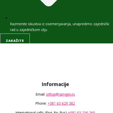
Razmenite iskustva iz osemenjavanja, unapredimo zajednički
rad u zajedničkom cilju
ZAKAŽITE
Informacije
Email:
office@ramgen.rs
Phone:
+381 63 629 382
International calls: (Eng, Ita, Rus)
+381 63 236 260