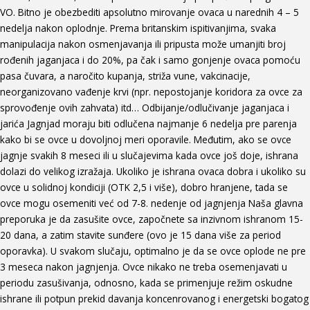
VO. Bitno je obezbediti apsolutno mirovanje ovaca u narednih 4 – 5
nedelja nakon oplodnje. Prema britanskim ispitivanjima, svaka
manipulacija nakon osmenjavanja ili pripusta može umanjiti broj
rođenih jaganjaca i do 20%, pa čak i samo gonjenje ovaca pomoću
pasa čuvara, a naročito kupanja, striža vune, vakcinacije,
neorganizovano vađenje krvi (npr. nepostojanje koridora za ovce za
sprovođenje ovih zahvata) itd… Odbijanje/odlučivanje jaganjaca i
jarića Jagnjad moraju biti odlučena najmanje 6 nedelja pre parenja
kako bi se ovce u dovoljnoj meri oporavile. Međutim, ako se ovce
jagnje svakih 8 meseci ili u slučajevima kada ovce još doje, ishrana
dolazi do velikog izražaja. Ukoliko je ishrana ovaca dobra i ukoliko su
ovce u solidnoj kondiciji (OTK 2,5 i više), dobro hranjene, tada se
ovce mogu osemeniti već od 7-8. nedenje od jagnjenja Naša glavna
preporuka je da zasušite ovce, započnete sa inzivnom ishranom 15-
20 dana, a zatim stavite sunđere (ovo je 15 dana više za period
oporavka). U svakom slučaju, optimalno je da se ovce oplode ne pre
3 meseca nakon jagnjenja. Ovce nikako ne treba osemenjavati u
periodu zasušivanja, odnosno, kada se primenjuje režim oskudne
ishrane ili potpun prekid davanja koncenrovanog i energetski bogatog