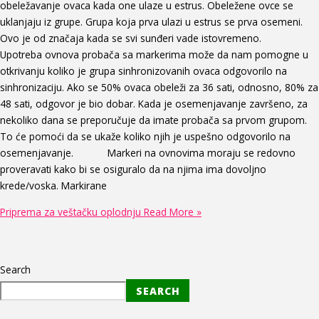
obeležavanje ovaca kada one ulaze u estrus. Obeležene ovce se
uklanjaju iz grupe. Grupa koja prva ulazi u estrus se prva osemeni.
Ovo je od značaja kada se svi sunđeri vade istovremeno.
Upotreba ovnova probača sa markerima može da nam pomogne u
otkrivanju koliko je grupa sinhronizovanih ovaca odgovorilo na
sinhronizaciju. Ako se 50% ovaca obeleži za 36 sati, odnosno, 80% za
48 sati, odgovor je bio dobar. Kada je osemenjavanje završeno, za
nekoliko dana se preporučuje da imate probača sa prvom grupom.
To će pomoći da se ukaže koliko njih je uspešno odgovorilo na
osemenjavanje. Markeri na ovnovima moraju se redovno
proveravati kako bi se osiguralo da na njima ima dovoljno
krede/voska. Markirane
Priprema za veštačku oplodnju
Read More »
Search
SEARCH