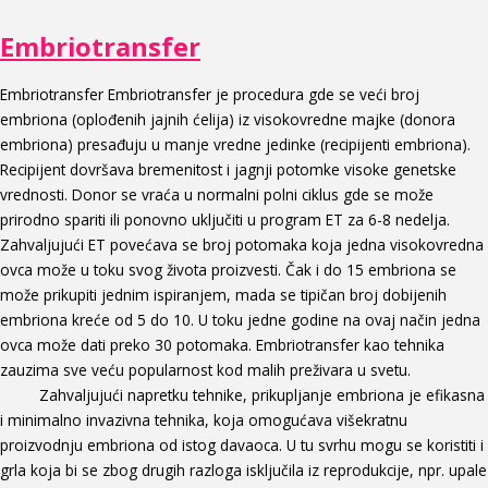
Embriotransfer
Embriotransfer Embriotransfer je procedura gde se veći broj
embriona (oplođenih jajnih ćelija) iz visokovredne majke (donora
embriona) presađuju u manje vredne jedinke (recipijenti embriona).
Recipijent dovršava bremenitost i jagnji potomke visoke genetske
vrednosti. Donor se vraća u normalni polni ciklus gde se može
prirodno spariti ili ponovno uključiti u program ET za 6-8 nedelja.
Zahvaljujući ET povećava se broj potomaka koja jedna visokovredna
ovca može u toku svog života proizvesti. Čak i do 15 embriona se
može prikupiti jednim ispiranjem, mada se tipičan broj dobijenih
embriona kreće od 5 do 10. U toku jedne godine na ovaj način jedna
ovca može dati preko 30 potomaka. Embriotransfer kao tehnika
zauzima sve veću popularnost kod malih preživara u svetu.
Zahvaljujući napretku tehnike, prikupljanje embriona je efikasna
i minimalno invazivna tehnika, koja omogućava višekratnu
proizvodnju embriona od istog davaoca. U tu svrhu mogu se koristiti i
grla koja bi se zbog drugih razloga isključila iz reprodukcije, npr. upale