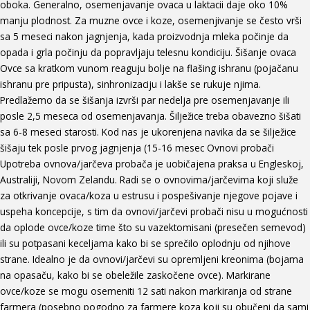
oboka. Generalno, osemenjavanje ovaca u laktacii daje oko 10%
manju plodnost. Za muzne ovce i koze, osemenjivanje se često vrši
sa 5 meseci nakon jagnjenja, kada proizvodnja mleka počinje da
opada i grla počinju da popravljaju telesnu kondiciju. Šišanje ovaca
Ovce sa kratkom vunom reaguju bolje na flašing ishranu (pojačanu
ishranu pre pripusta), sinhronizaciju i lakše se rukuje njima.
Predlažemo da se šišanja izvrši par nedelja pre osemenjavanje ili
posle 2,5 meseca od osemenjavanja. Šilježice treba obavezno šišati
sa 6-8 meseci starosti. Kod nas je ukorenjena navika da se šilježice
šišaju tek posle prvog jagnjenja (15-16 mesec Ovnovi probači
Upotreba ovnova/jarčeva probača je uobičajena praksa u Engleskoj,
Australiji, Novom Zelandu. Radi se o ovnovima/jarčevima koji služe
za otkrivanje ovaca/koza u estrusu i pospešivanje njegove pojave i
uspeha koncepcije, s tim da ovnovi/jarčevi probači nisu u mogućnosti
da oplode ovce/koze time što su vazektomisani (presečen semevod)
ili su potpasani keceljama kako bi se sprečilo oplodnju od njihove
strane. Idealno je da ovnovi/jarčevi su opremljeni kreonima (bojama
na opasaču, kako bi se obeležile zaskočene ovce). Markirane
ovce/koze se mogu osemeniti 12 sati nakon markiranja od strane
farmera (posebno pogodno za farmere koza koji su obučeni da sami