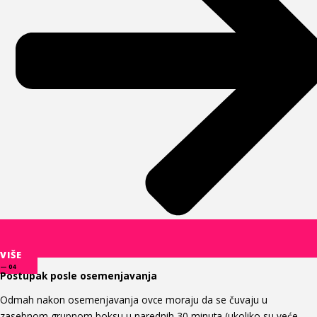
VIŠE
— 04
Postupak posle osemenjavanja
Odmah nakon osemenjavanja ovce moraju da se čuvaju u
zasebnom grupnom boksu u narednih 30 minuta (ukoliko su veće