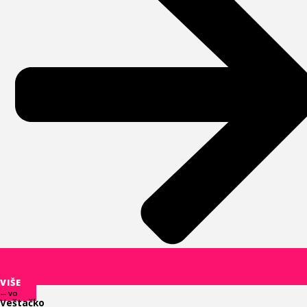
VIŠE
— VO
Veštačko