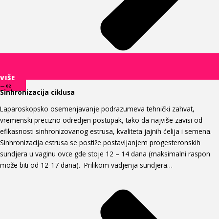
VIŠE
— 02
Sinhronizacija ciklusa
Laparoskopsko osemenjavanje podrazumeva tehnički zahvat,
vremenski precizno odredjen postupak, tako da najviše zavisi od
efikasnosti sinhronizovanog estrusa, kvaliteta jajnih ćelija i semena.
Sinhronizacija estrusa se postiže postavljanjem progesteronskih
sundjera u vaginu ovce gde stoje 12 – 14 dana (maksimalni raspon
može biti od 12-17 dana). Prilikom vadjenja sundjera…