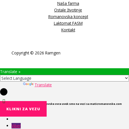
Naša farma
Ostale životinje
Romanovska koncept
Laktomat FASM
Kontakt
Copyright © 2026 Ramgen
Translate »
Powered by
Translate
U cilju boljeg upoznavanja Romanovske ovce uvek smo na vezi sa maticromanovske.com
KLIKNI ZA VEZU
Viber