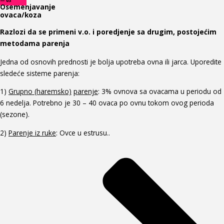
— 03
Osemenjavanje
ovaca/koza
Razlozi da se
primeni v.o.
i
poredjenje sa drugim, postojećim
metod
ama
parenja
Jedna od osnovih prednosti je bolja upotreba ovna ili jarca. Uporedite
sledeće sisteme parenja:
1)
Grupn
o (haremsko)
parenje
: 3% ovnova sa ovacama u periodu od
6 nedelja. Potrebno je 30 – 40 ovaca po ovnu tokom ovog perioda
(sezone).
2)
Parenje iz ruke
: Ovce u estrusu..