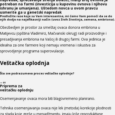
potreban na farmi (investicija u kupovinu ovnova i njihovu
ishranu je umanjena). Uštedom novca u ovom pravcu
usmerite ga u genetski napredak
Predložite rase koje su Vam interesantne, mi ćemo Vam pomoći da se do
njih dodje na najefikasniji način (uvoz živih životinja, semena, embriona).
Obezbedjen je prostor za smeštaj ovaca donora embriona u
Matijevcu (opština Vladimirci, Mačvanski okrug) radi proizvodnje i
presadjivanja embriona na Vašoj ili drugoj farmi. Ova jedinica je
idealna za one farmere koji nemaju vremena i iskustva za
sprovodjenje programa superovulacije.
Veštačka oplodnja
Šta sve podrazumeva proces veštačke oplodnje?
— 01
Priprema za
veštačku oplodnju
Osemenjavanje ovaca mora biti blagovremeno planirano.
Tehnika osemenjavanja ovaca nije lek (metoda) korekcije plodnosti
za stada koje greše u menadžmentu, imaju loše reproduktivne