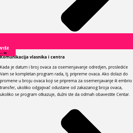
VIŠE
— 05
Komunikacija vlasnika i centra
Kada je datum i broj ovaca za osemenjavanje odredjen, proslediće
Vam se kompletan program rada, tj. pripreme ovaca. Ako dolazi do
promene u broju ovaca koji se priprema za osemenjavanje ili embrio
transfer, ukoliko odgajivač odustane od zakazanog broja ovaca,
ukoliko se program otkazuje, dužni ste da odmah obavestite Centar.