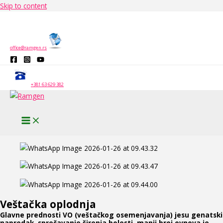
Skip to content
office@ramgen.rs
+381 63 629 382
Veštačka oplodnja
Glavne prednosti VO (veštačkog osemenjavanja) jesu genatski
napredak, sprečavanje širenja bolesti, manji broj ovnova je