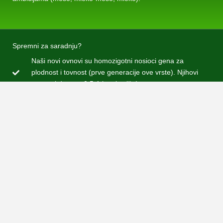
Spremni za saradnju?
Naši novi ovnovi su homozigotni nosioci gena za
plodnost i tovnost (prve generacije ove vrste). Njihovi
potomci donose 0,5-1 jagnje više!
Uz planiranu vansezonsku sinhronizaciju proizvodnja
jaganjaca se može gotovo udvostručiti na godišnjem
nivou, u odnosu na tradicionalni pristup
Koristite vazektomisane ovnove da pomognete u
poboljšanju rezultata veštačkog osemenjavanja - V.O.
(ovnovi za otkrivanje ovaca u estrusu)
Možemo organizovati kurseve osemenjavanja malih
preživara, pogotovo je to lako kod koza. Time štedite na
hormonskoj pripremi, uslugama treće strane, vremenu
za organizaciju