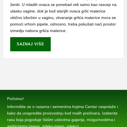
ženki. U mladih ovaca se ponekad vidi samo kao rascep na
ulasku vagine, dok je kod starijih ovaca grlić materice
obično izbočen u vaginu, otvaranje grlića materice mora se
pomoći vrhom pipete, odnosno, treba pokušati naći prostor
izmedju nabora grlića materice.
SAZNAJ VIŠE
Počnimo!
Informišite se o rasama i semenima kojima Centar raspolaže i
kako da unapredite proizvodnju kod malih preživara. Izaberite
rasu koja pogoduje Vašim uslovima gajenja, mogućnostima i
ambicijama (meso, mleko-meso, mleko).