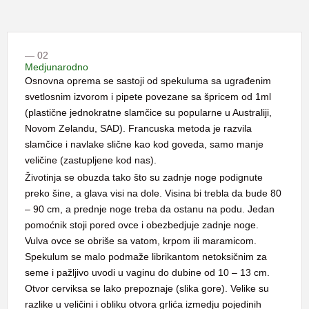
— 02
Medjunarodno
Osnovna oprema se sastoji od spekuluma sa ugrađenim
svetlosnim izvorom i pipete povezane sa špricem od 1ml
(plastične jednokratne slamčice su popularne u Australiji,
Novom Zelandu, SAD). Francuska metoda je razvila
slamčice i navlake slične kao kod goveda, samo manje
veličine (zastupljene kod nas).
Životinja se obuzda tako što su zadnje noge podignute
preko šine, a glava visi na dole. Visina bi trebla da bude 80
– 90 cm, a prednje noge treba da ostanu na podu. Jedan
pomoćnik stoji pored ovce i obezbedjuje zadnje noge.
Vulva ovce se obriše sa vatom, krpom ili maramicom.
Spekulum se malo podmaže librikantom netoksičnim za
seme i pažljivo uvodi u vaginu do dubine od 10 – 13 cm.
Otvor cerviksa se lako prepoznaje (slika gore). Velike su
razlike u veličini i obliku otvora grlića izmedju pojedinih