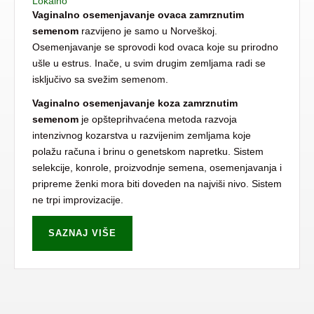
Lokalno
Vaginalno osemenjavanje ovaca zamrznutim
semenom
razvijeno je samo u Norveškoj.
Osemenjavanje se sprovodi kod ovaca koje su prirodno
ušle u estrus. Inače, u svim drugim zemljama radi se
isključivo sa svežim semenom.
Vaginalno osemenjavanje koza zamrznutim
semenom
je opšteprihvaćena metoda razvoja
intenzivnog kozarstva u razvijenim zemljama koje
polažu računa i brinu o genetskom napretku. Sistem
selekcije, konrole, proizvodnje semena, osemenjavanja i
pripreme ženki mora biti doveden na najviši nivo. Sistem
ne trpi improvizacije.
SAZNAJ VIŠE