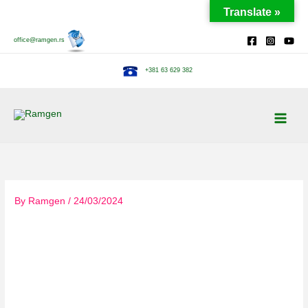
Skip
Translate »
to
content
office@ramgen.rs
+381 63 629 382
By
Ramgen
/
24/03/2024