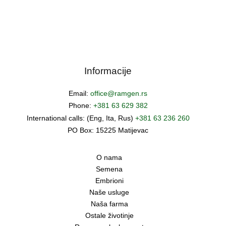
Informacije
Email:
office@ramgen.rs
Phone:
+381 63 629 382
International calls: (Eng, Ita, Rus)
+381 63 236 260
PO Box: 15225 Matijevac
O nama
Semena
Embrioni
Naše usluge
Naša farma
Ostale životinje