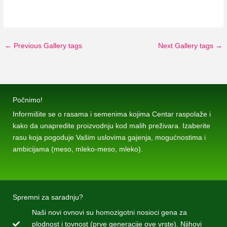
←
Previous Gallery tags
Next Gallery tags
→
Počnimo!
Informišite se o rasama i semenima kojima Centar raspolaže i
kako da unapredite proizvodnju kod malih preživara. Izaberite
rasu koja pogoduje Vašim uslovima gajenja, mogućnostima i
ambicijama (meso, mleko-meso, mleko).
Spremni za saradnju?
Naši novi ovnovi su homozigotni nosioci gena za
plodnost i tovnost (prve generacije ove vrste). Njihovi