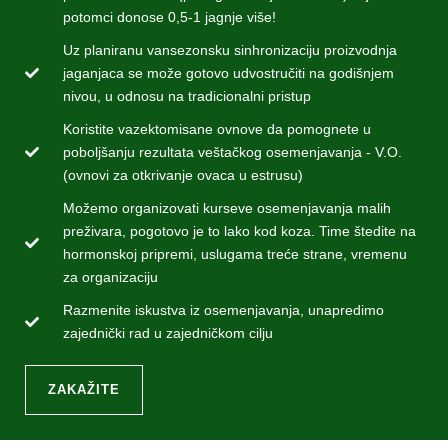
potomci donose 0,5-1 jagnje više!
Uz planiranu vansezonsku sinhronizaciju proizvodnja
jaganjaca se može gotovo udvostručiti na godišnjem
nivou, u odnosu na tradicionalni pristup
Koristite vazektomisane ovnove da pomognete u
poboljšanju rezultata veštačkog osemenjavanja - V.O.
(ovnovi za otkrivanje ovaca u estrusu)
Možemo organizovati kurseve osemenjavanja malih
preživara, pogotovo je to lako kod koza. Time štedite na
hormonskoj pripremi, uslugama treće strane, vremenu
za organizaciju
Razmenite iskustva iz osemenjavanja, unapredimo
zajednički rad u zajedničkom cilju
ZAKAŽITE