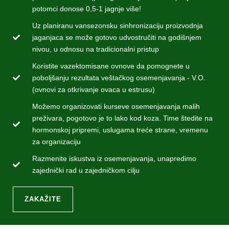
potomci donose 0,5-1 jagnje više!
Uz planiranu vansezonsku sinhronizaciju proizvodnja
jaganjaca se može gotovo udvostručiti na godišnjem
nivou, u odnosu na tradicionalni pristup
Koristite vazektomisane ovnove da pomognete u
poboljšanju rezultata veštačkog osemenjavanja - V.O.
(ovnovi za otkrivanje ovaca u estrusu)
Možemo organizovati kurseve osemenjavanja malih
preživara, pogotovo je to lako kod koza. Time štedite na
hormonskoj pripremi, uslugama treće strane, vremenu
za organizaciju
Razmenite iskustva iz osemenjavanja, unapredimo
zajednički rad u zajedničkom cilju
ZAKAŽITE