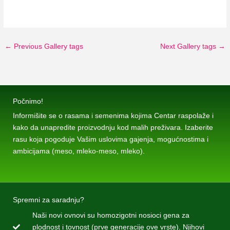
←
Previous Gallery tags
Next Gallery tags
→
Počnimo!
Informišite se o rasama i semenima kojima Centar raspolaže i
kako da unapredite proizvodnju kod malih preživara. Izaberite
rasu koja pogoduje Vašim uslovima gajenja, mogućnostima i
ambicijama (meso, mleko-meso, mleko).
Spremni za saradnju?
Naši novi ovnovi su homozigotni nosioci gena za
plodnost i tovnost (prve generacije ove vrste). Njihovi