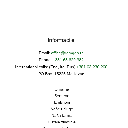
Informacije
Email:
office@ramgen.rs
Phone:
+381 63 629 382
International calls: (Eng, Ita, Rus)
+381 63 236 260
PO Box: 15225 Matijevac
O nama
Semena
Embrioni
Naše usluge
Naša farma
Ostale životinje