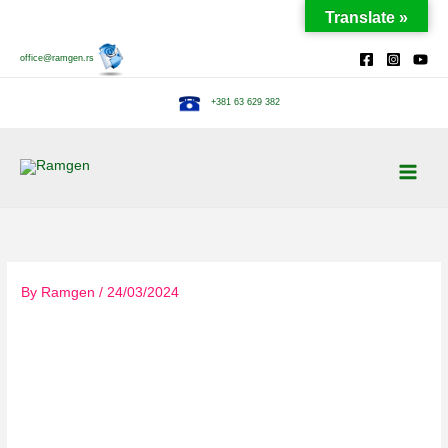
Skip
Translate »
to
content
office@ramgen.rs
+381 63 629 382
By
Ramgen
/
24/03/2024