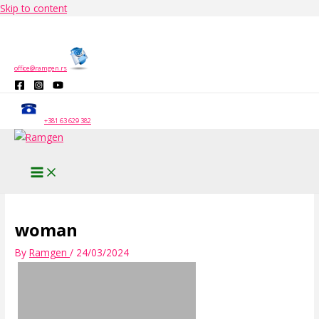
Skip to content
office@ramgen.rs
+381 63 629 382
woman
By
Ramgen
/
24/03/2024