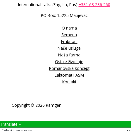
International calls: (Eng, Ita, Rus)
+381 63 236 260
PO Box: 15225 Matijevac
O nama
Semena
Embrioni
Naše usluge
Naša farma
Ostale životinje
Romanovska koncept
Laktomat FASM
Kontakt
Copyright © 2026 Ramgen
Translate »