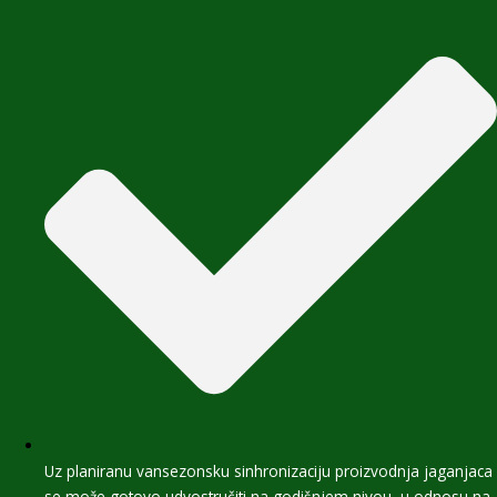
Uz planiranu vansezonsku sinhronizaciju proizvodnja jaganjaca
se može gotovo udvostručiti na godišnjem nivou, u odnosu na