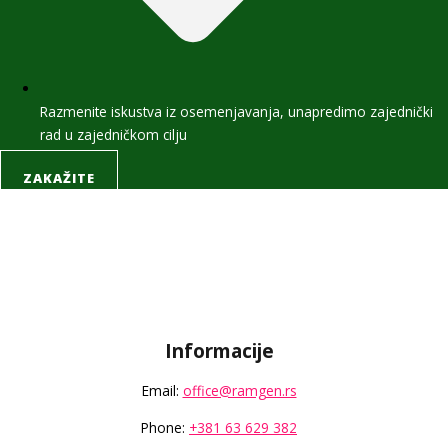
Razmenite iskustva iz osemenjavanja, unapredimo zajednički
rad u zajedničkom cilju
ZAKAŽITE
Informacije
Email:
office@ramgen.rs
Phone:
+381 63 629 382